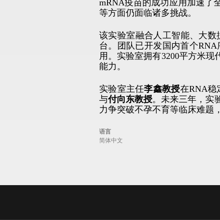
mRNA疫苗的成功应用加速了
等方面仍面临诸多挑战。
该实验室融合人工智能、大数
台。团队已开发国内首个RNA
用。实验室拥有3200平方米
能力。
实验室主任
李鑫教授
在RNA
与
付向东教授
。未来三年，实
力争突破不孕不育等临床难题，
语言
简体中文